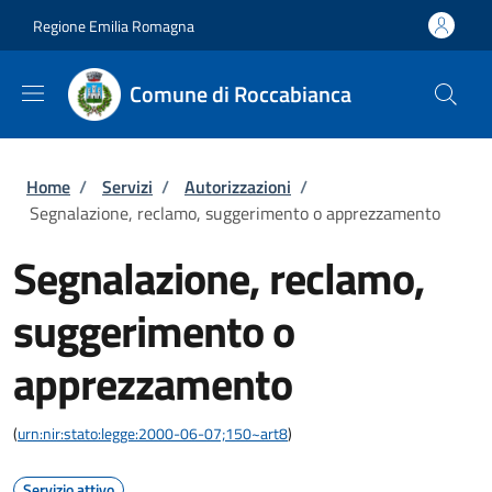
Salta al contenuto principale
Skip to footer content
Regione Emilia Romagna
Comune di Roccabianca
Briciole di pane
Home
/
Servizi
/
Autorizzazioni
/
Segnalazione, reclamo, suggerimento o apprezzamento
Segnalazione, reclamo,
suggerimento o
apprezzamento
(
urn:nir:stato:legge:2000-06-07;150~art8
)
Servizio attivo