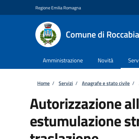
Salta al contenuto principale
Skip to footer content
Regione Emilia Romagna
Comune di Roccabi
Amministrazione
Novità
Serv
Briciole di pane
Home
/
Servizi
/
Anagrafe e stato civile
/
Autorizzazione al
estumulazione str
traslazione