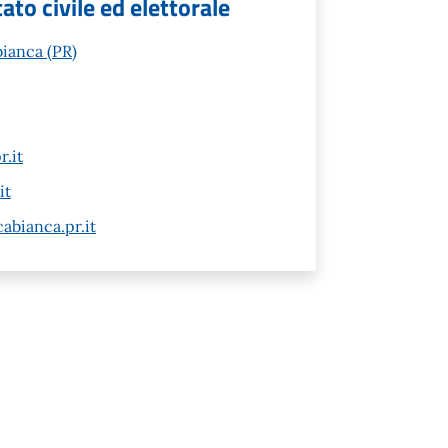
ato civile ed elettorale
ianca (PR)
.it
it
abianca.pr.it