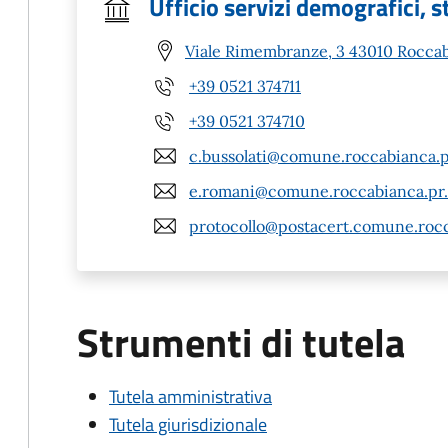
Ufficio servizi demografici, st
Viale Rimembranze, 3 43010 Roccab
+39 0521 374711
+39 0521 374710
c.bussolati@comune.roccabianca.pr
e.romani@comune.roccabianca.pr.
protocollo@postacert.comune.rocc
Strumenti di tutela
Tutela amministrativa
Tutela giurisdizionale