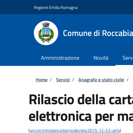
Salta al contenuto principale
Skip to footer content
Regione Emilia Romagna
Comune di Roccabi
Amministrazione
Novità
Serv
Briciole di pane
Home
/
Servizi
/
Anagrafe e stato civile
/
Rilascio della cart
elettronica per m
(
urn:nir:ministero.interno:decreto:2015-12-23~art4
)