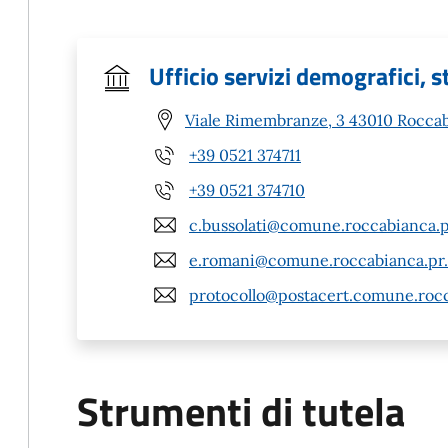
Ufficio servizi demografici, st
Viale Rimembranze, 3 43010 Roccab
+39 0521 374711
+39 0521 374710
c.bussolati@comune.roccabianca.pr
e.romani@comune.roccabianca.pr.
protocollo@postacert.comune.rocc
Strumenti di tutela