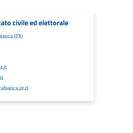
ato civile ed elettorale
ianca (PR)
.it
it
abianca.pr.it