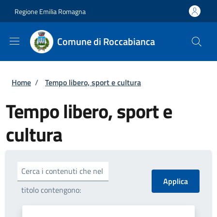
Salta al contenuto principale
Skip to footer content
Regione Emilia Romagna
Comune di Roccabianca
Briciole di pane
Home
/
Tempo libero, sport e cultura
Tempo libero, sport e
cultura
Cerca i contenuti che nel
titolo contengono: