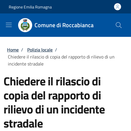
Salta al contenuto principale
Skip to footer content
Regione Emilia Romagna
Comune di Roccabianca
Briciole di pane
Home
/
Polizia locale
/
Chiedere il rilascio di copia del rapporto di rilievo di un
incidente stradale
Chiedere il rilascio di
copia del rapporto di
rilievo di un incidente
stradale