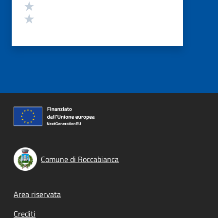
Valuta 2 stelle su 5
Valuta 1 stelle su 5
Comune di Roccabianca
Footer menu
Area riservata
Crediti