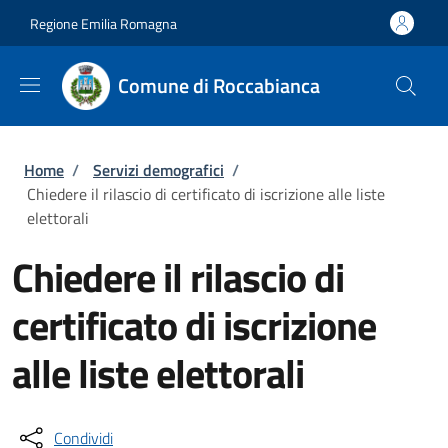
Salta al contenuto principale
Skip to footer content
Regione Emilia Romagna
Comune di Roccabianca
Briciole di pane
Home
/
Servizi demografici
/
Chiedere il rilascio di certificato di iscrizione alle liste
elettorali
Chiedere il rilascio di
certificato di iscrizione
alle liste elettorali
Condividi