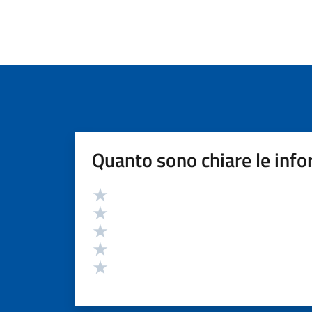
Quanto sono chiare le info
Valutazione
Valuta 5 stelle su 5
Valuta 4 stelle su 5
Valuta 3 stelle su 5
Valuta 2 stelle su 5
Valuta 1 stelle su 5