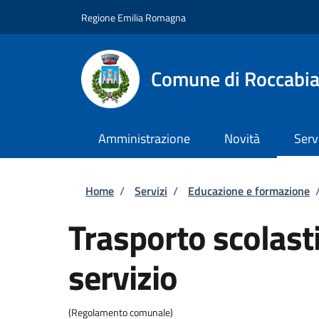
Salta al contenuto principale
Skip to footer content
Regione Emilia Romagna
Comune di Roccabi
Amministrazione
Novità
Serv
Briciole di pane
Home
/
Servizi
/
Educazione e formazione
Trasporto scolasti
servizio
(Regolamento comunale)