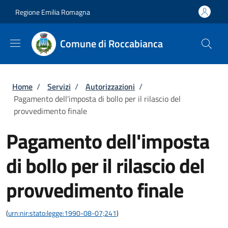
Salta al contenuto principale
Skip to footer content
Regione Emilia Romagna
Comune di Roccabianca
Briciole di pane
Home
/
Servizi
/
Autorizzazioni
/
Pagamento dell'imposta di bollo per il rilascio del
provvedimento finale
Pagamento dell'imposta
di bollo per il rilascio del
provvedimento finale
(
urn:nir:stato:legge:1990-08-07;241
)