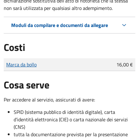
dichiarazione sostitutiva dell’atto di notorietà che la stessa
non sarà utilizzata per qualsiasi altro adempimento.
Moduli da compilare e documenti da allegare
Costi
Tipo di pagamento
Importo
Marca da bollo
16,00 €
Cosa serve
Per accedere al servizio, assicurati di avere:
SPID (sistema pubblico di identità digitale), carta
d’identità elettronica (CIE) o carta nazionale dei servizi
(CNS)
tutta la documentazione prevista per la presentazione