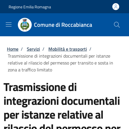
Salta al contenuto principale
Skip to footer content
Regione Emilia Romagna
Comune di Roccabianca
Briciole di pane
Home
/
Servizi
/
Mobilità e trasporti
/
Trasmissione di integrazioni documentali per istanze
relative al rilascio del permesso per transito e sosta in
zona a traffico limitato
Trasmissione di
integrazioni documentali
per istanze relative al
rilascio del permesso per