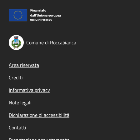
Comune di Roccabianca
Footer menu
Area riservata
Crediti
Informativa privacy
Note legali
Dichiarazione di accessibilità
Contatti
Prenotazione appuntamento