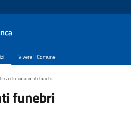
anca
izi
Vivere il Comune
Posa di monumenti funebri
i funebri