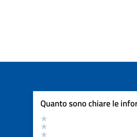
Quanto sono chiare le info
Valutazione
Valuta 5 stelle su 5
Valuta 4 stelle su 5
Valuta 3 stelle su 5