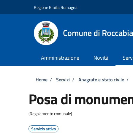
Salta al contenuto principale
Skip to footer content
Regione Emilia Romagna
Comune di Roccabi
Amministrazione
Novità
Serv
Briciole di pane
Home
/
Servizi
/
Anagrafe e stato civile
/
Posa di monument
(Regolamento comunale)
Servizio attivo