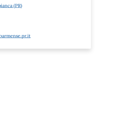
ianca (PR)
armense.pr.it