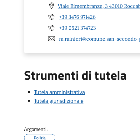
Viale Rimembranze, 3 43010 Roccab
+39 3476 971426
+39 0521 374723
m.rainieri@comune.san-secondo-p
Strumenti di tutela
Tutela amministrativa
Tutela giurisdizionale
Argomenti:
Polizia