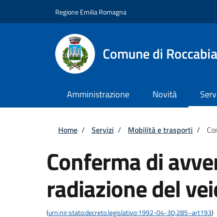
Salta al contenuto principale
Skip to footer content
Regione Emilia Romagna
Comune di Roccabi
Amministrazione
Novità
Serv
Briciole di pane
Home
/
Servizi
/
Mobilità e trasporti
/
Con
Conferma di avve
radiazione del vei
(
urn:nir:stato:decreto.legislativo:1992-04-30;285~art193
)