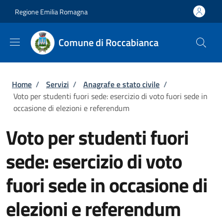
Salta al contenuto principale
Skip to footer content
Regione Emilia Romagna
Comune di Roccabianca
Briciole di pane
Home
/
Servizi
/
Anagrafe e stato civile
/
Voto per studenti fuori sede: esercizio di voto fuori sede in
occasione di elezioni e referendum
Voto per studenti fuori
sede: esercizio di voto
fuori sede in occasione di
elezioni e referendum