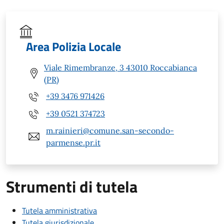
Area Polizia Locale
Viale Rimembranze, 3 43010 Roccabianca
(PR)
+39 3476 971426
+39 0521 374723
m.rainieri@comune.san-secondo-
parmense.pr.it
Strumenti di tutela
Tutela amministrativa
Tutela giurisdizionale