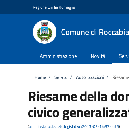
Salta al contenuto principale
Skip to footer content
Regione Emilia Romagna
Comune di Roccabi
Amministrazione
Novità
Serv
Briciole di pane
Home
/
Servizi
/
Autorizzazioni
/
Riesame 
Riesame della do
civico generalizza
(
urn:nir:stato:decreto.legislativo:2013-03-14;33~art5
)