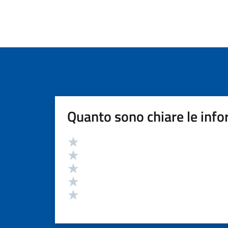
Quanto sono chiare le info
Valutazione
Valuta 5 stelle su 5
Valuta 4 stelle su 5
Valuta 3 stelle su 5
Valuta 2 stelle su 5
Valuta 1 stelle su 5