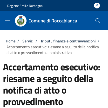
Salta al contenuto principale
Skip to footer content
Regione Emilia Romagna
Comune di Roccabianca
Briciole di pane
Home
/
Servizi
/
Tributi, finanze e contravvenzioni
/
Accertamento esecutivo: riesame a seguito della notifica
di atto o provvedimento amministrativo
Accertamento esecutivo:
riesame a seguito della
notifica di atto o
provvedimento