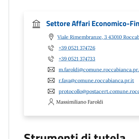
Settore Affari Economico-Fina
Viale Rimembranze, 3 43010 Roccab
+39 0521 374726
+39 0521 374733
m.faroldi@comune.roccabianca.pr.
r.fava@comune.roccabianca.pr.it
protocollo@postacert.comune.rocc
Massimiliano
Faroldi
Strumenti di tutela