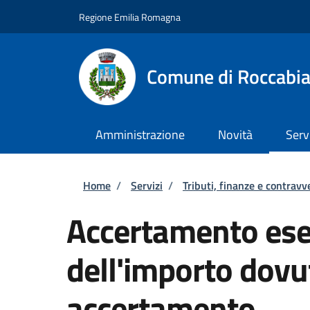
Salta al contenuto principale
Skip to footer content
Regione Emilia Romagna
Comune di Roccabi
Amministrazione
Novità
Serv
Briciole di pane
Home
/
Servizi
/
Tributi, finanze e contravv
Accertamento esec
dell'importo dovu
accertamento