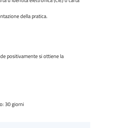
rta d’identità elettronica (CIE) o carta
ntazione della pratica.
e positivamente si ottiene la
: 30 giorni