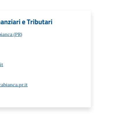
nziari e Tributari
ianca (PR)
it
abianca.pr.it