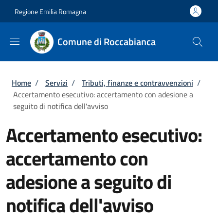
Salta al contenuto principale
Skip to footer content
Regione Emilia Romagna
Comune di Roccabianca
Briciole di pane
Home
/
Servizi
/
Tributi, finanze e contravvenzioni
/
Accertamento esecutivo: accertamento con adesione a
seguito di notifica dell'avviso
Accertamento esecutivo:
accertamento con
adesione a seguito di
notifica dell'avviso