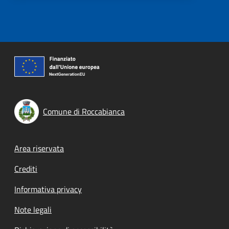
Comune di Roccabianca
Footer menu
Area riservata
Crediti
Informativa privacy
Note legali