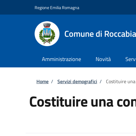
Salta al contenuto principale
Skip to footer content
Regione Emilia Romagna
Comune di Roccabi
Amministrazione
Novità
Serv
Briciole di pane
Home
/
Servizi demografici
/
Costituire una
Costituire una con