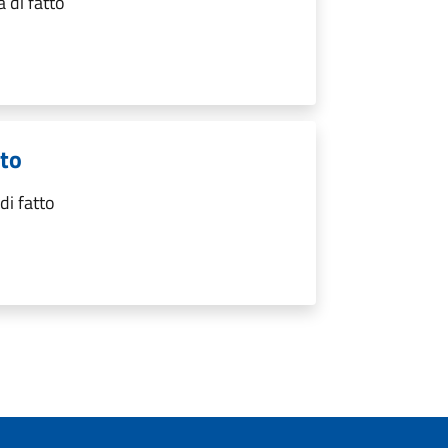
 di fatto
tto
di fatto